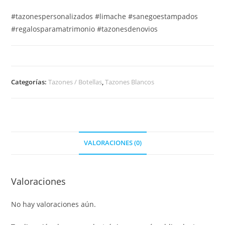
#tazonespersonalizados #limache #sanegoestampados
#regalosparamatrimonio #tazonesdenovios
Categorías:
Tazones / Botellas
,
Tazones Blancos
VALORACIONES (0)
Valoraciones
No hay valoraciones aún.