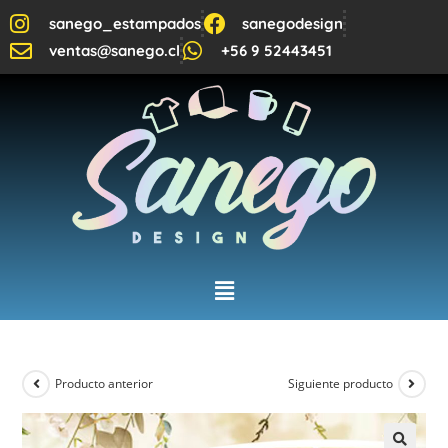
sanego_estampados
sanegodesign
ventas@sanego.cl
+56 9 52443451
Producto anterior
Siguiente producto