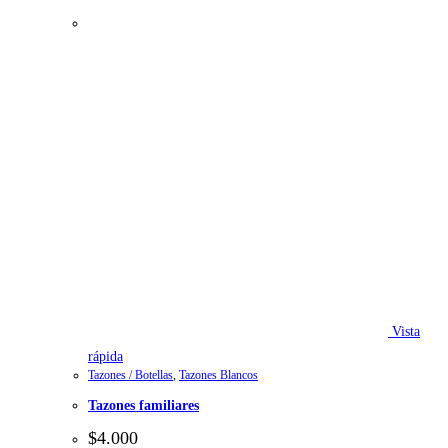
Vista
rápida
Tazones / Botellas
,
Tazones Blancos
Tazones familiares
$
4.000