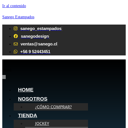
Ir al contenido
Sanego Estampados
sanego_estampados
sanegodesign
ventas@sanego.cl
+56 9 52443451
Menú
HOME
NOSOTROS
¿CÓMO COMPRAR?
TIENDA
JOCKEY