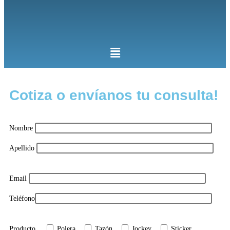
Cotiza o envíanos tu consulta!
Nombre
Apellido
Email
Teléfono
Producto
Polera
Tazón
Jockey
Sticker