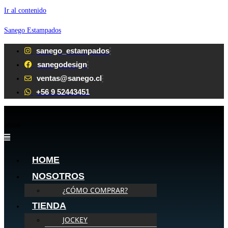
Ir al contenido
Sanego Estampados
sanego_estampados
sanegodesign
ventas@sanego.cl
+56 9 52443451
Menú
HOME
NOSOTROS
¿CÓMO COMPRAR?
TIENDA
JOCKEY