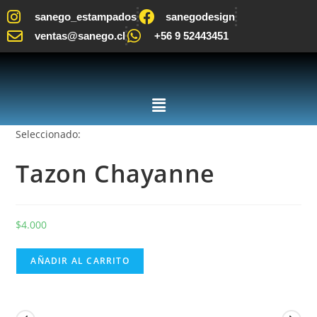
sanego_estampados
sanegodesign
ventas@sanego.cl
+56 9 52443451
Seleccionado:
Tazon Chayanne
$
4.000
AÑADIR AL CARRITO