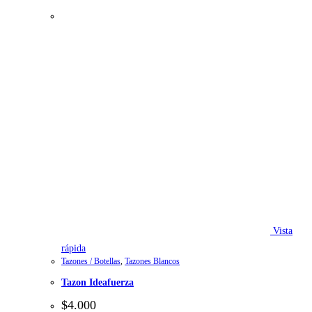
Vista
rápida
Tazones / Botellas
,
Tazones Blancos
Tazon Ideafuerza
$
4.000