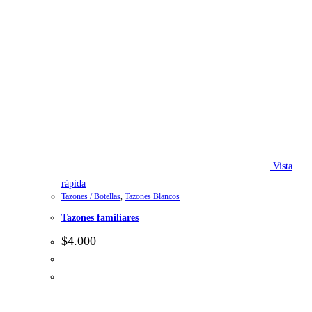
Vista
rápida
Tazones / Botellas
,
Tazones Blancos
Tazones familiares
$
4.000