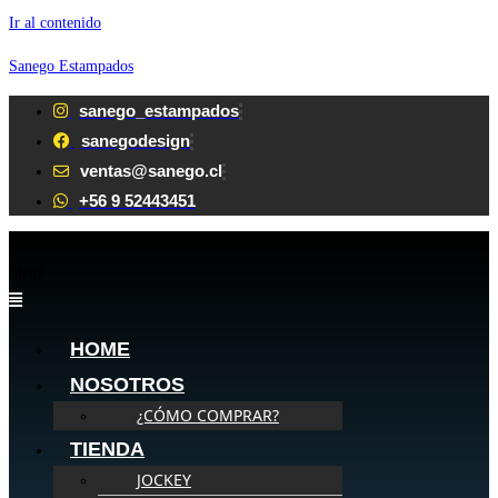
Ir al contenido
Sanego Estampados
sanego_estampados
sanegodesign
ventas@sanego.cl
+56 9 52443451
Menú
HOME
NOSOTROS
¿CÓMO COMPRAR?
TIENDA
JOCKEY