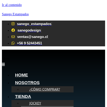
Ir al contenido
Sanego Estampados
sanego_estampados
sanegodesign
ventas@sanego.cl
+56 9 52443451
Menú
HOME
NOSOTROS
¿CÓMO COMPRAR?
TIENDA
JOCKEY