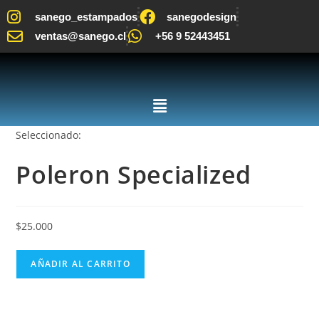
sanego_estampados
sanegodesign
ventas@sanego.cl
+56 9 52443451
Seleccionado:
Poleron Specialized
$
25.000
AÑADIR AL CARRITO