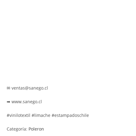
✉ ventas@sanego.cl
➡ www.sanego.cl
#vinilotextil #limache #estampadoschile
Categoría:
Poleron