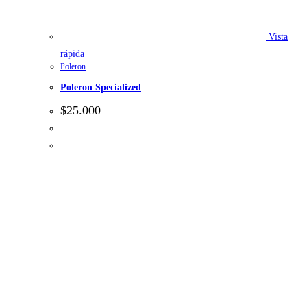
Vista
rápida
Poleron
Poleron Specialized
$
25.000