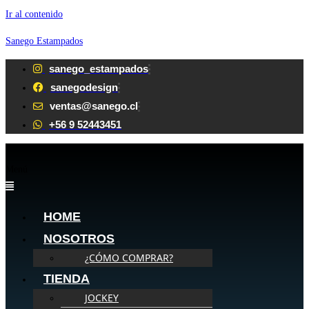
Ir al contenido
Sanego Estampados
sanego_estampados
sanegodesign
ventas@sanego.cl
+56 9 52443451
Menú
HOME
NOSOTROS
¿CÓMO COMPRAR?
TIENDA
JOCKEY