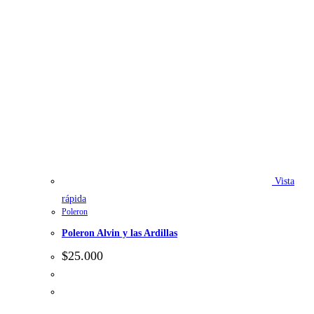
Vista
rápida
Poleron
Poleron Alvin y las Ardillas
$
25.000