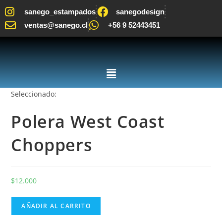
sanego_estampados
sanegodesign
ventas@sanego.cl
+56 9 52443451
Seleccionado:
Polera West Coast
Choppers
$
12.000
AÑADIR AL CARRITO