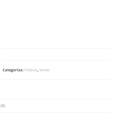
Categorías:
Poleras
,
Series
(0)