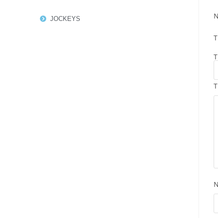
N
JOCKEYS
T
T
T