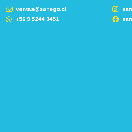
ventas@sanego.cl
sa
+56 9 5244 3451
sa