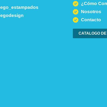
¿Cómo Com
nego_estampados
Nosotros
negodesign
Contacto
CATALOGO DE