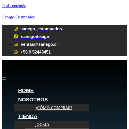
Ir al contenido
Sanego Estampados
sanego_estampados
sanegodesign
ventas@sanego.cl
+56 9 52443451
Menú
HOME
NOSOTROS
¿CÓMO COMPRAR?
TIENDA
JOCKEY