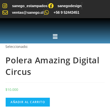
sanego_estampados
sanegodesign
ventas@sanego.cl
+56 9 52443451
Seleccionado:
Polera Amazing Digital
Circus
$
10.000
AÑADIR AL CARRITO