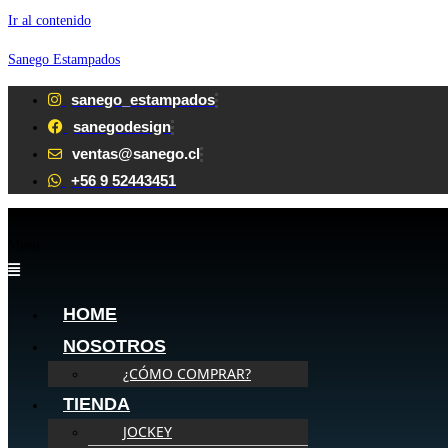
Ir al contenido
Sanego Estampados
sanego_estampados
sanegodesign
ventas@sanego.cl
+56 9 52443451
Menú
HOME
NOSOTROS
¿CÓMO COMPRAR?
TIENDA
JOCKEY