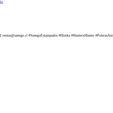
da
📧 ventas@sanego.cl #SanegoEstampados #Hisoka #HunterxHunter #PolerasAn