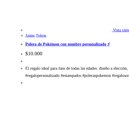
Vista rápi
Anime
,
Poleras
Polera de Pokémon con nombre personalizado ⚡
$
10.000
El regalo ideal para fans de todas las edades: diseño a elecc
#regalopersonalizado #estampados #poleraspokemon #regalosori