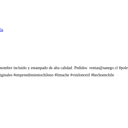
da
ión, nombre incluido y estampado de alta calidad. Pedidos: ventas@sanego.cl #
ginales #emprendimientochileno #limache #vinilotextil #hechoenchile